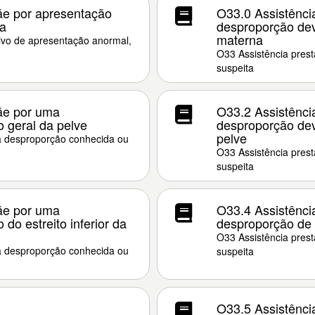
ãe por apresentação
O33.0 Assistênci
da
desproporção dev
materna
ivo de apresentação anormal,
O33 Assistência pres
suspeita
ãe por uma
O33.2 Assistênci
 geral da pelve
desproporção devi
pelve
a desproporção conhecida ou
O33 Assistência pres
suspeita
ãe por uma
O33.4 Assistênci
do estreito inferior da
desproporção de 
O33 Assistência pres
a desproporção conhecida ou
suspeita
O33.5 Assistênci