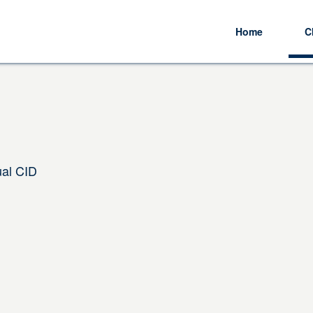
Home
C
ual CID