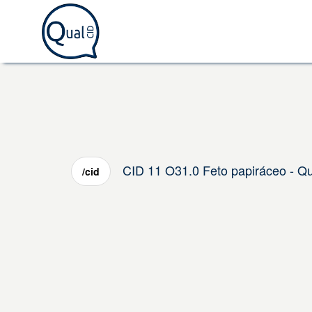
CID 11 O31.0 Feto papiráceo - Q
/cid