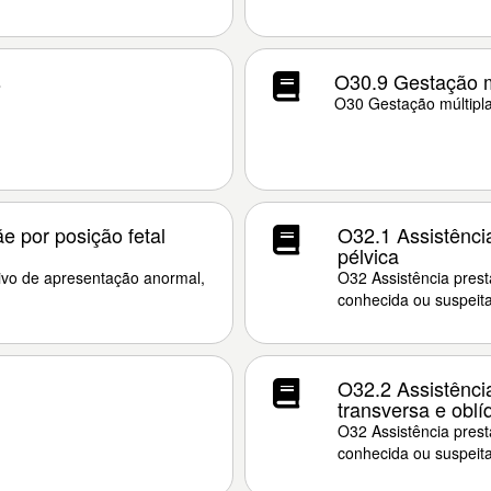
s
O30.9 Gestação mú
O30 Gestação múltipl
e por posição fetal
O32.1 Assistênci
pélvica
ivo de apresentação anormal,
O32 Assistência pres
conhecida ou suspeita
O32.2 Assistência
transversa e oblí
O32 Assistência pres
conhecida ou suspeita