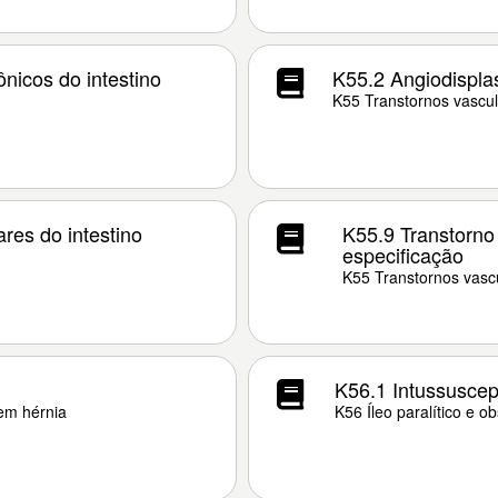
nicos do intestino
K55.2 Angiodispla
K55 Transtornos vascul
res do intestino
K55.9 Transtorno 
especificação
K55 Transtornos vascu
K56.1 Intussusce
sem hérnia
K56 Íleo paralítico e o