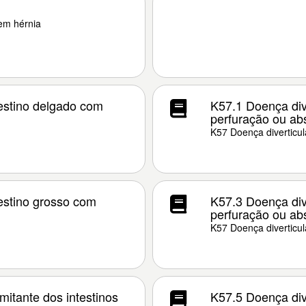
sem hérnia
testino delgado com
K57.1 Doença dive
perfuração ou ab
K57 Doença diverticula
testino grosso com
K57.3 Doença dive
perfuração ou ab
K57 Doença diverticula
mitante dos intestinos
K57.5 Doença dive