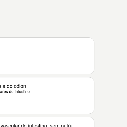
sia do cólon
ares do intestino
vascular do intestino, sem outra