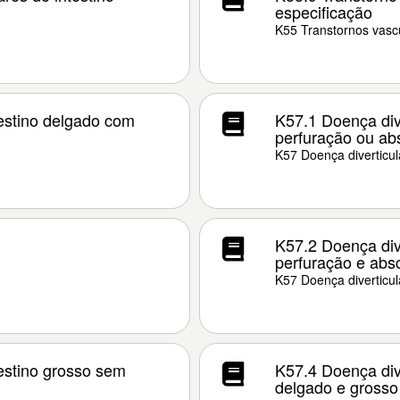
especificação
K55 Transtornos vascu
testino delgado com
K57.1 Doença dive
perfuração ou ab
K57 Doença diverticula
K57.2 Doença dive
perfuração e abs
K57 Doença diverticula
testino grosso sem
K57.4 Doença dive
delgado e grosso