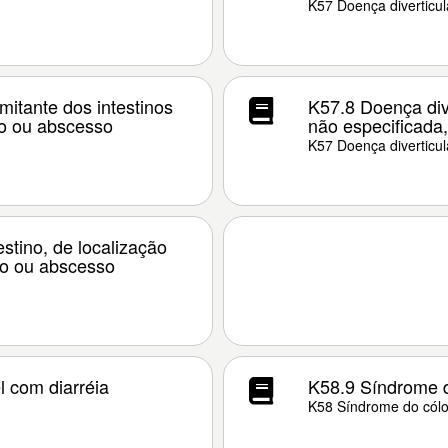
K57 Doença diverticula
mitante dos intestinos
K57.8 Doença dive
o ou abscesso
não especificada
K57 Doença diverticula
estino, de localização
ão ou abscesso
l com diarréia
K58.9 Síndrome do
K58 Síndrome do cólon