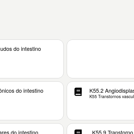
udos do intestino
nicos do intestino
K55.2 Angiodispla
K55 Transtornos vascul
res do intestino
K55.9 Transtorno 