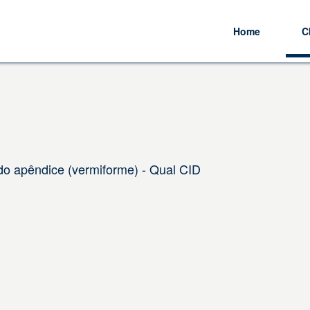
Home
C
do apêndice (vermiforme) - Qual CID