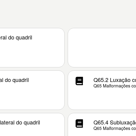
al do quadril
l do quadril
Q65.2 Luxação co
Q65 Malformações con
ateral do quadril
Q65.4 Subluxação 
Q65 Malformações con