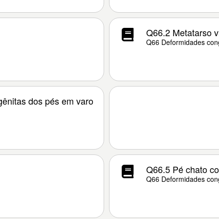
Q66.2 Metatarso v
Q66 Deformidades cong
ênitas dos pés em varo
Q66.5 Pé chato co
Q66 Deformidades cong