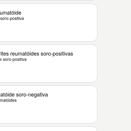
eumatóide
soro-positiva
ites reumatóides soro-positivas
e soro-positiva
atóide soro-negativa
umatóides