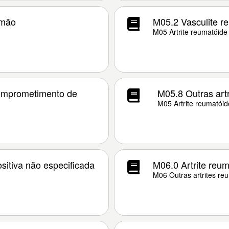
lmão
M05.2 Vasculite r
M05 Artrite reumatóide 
comprometimento de
M05.8 Outras artr
M05 Artrite reumatóid
sitiva não especificada
M06.0 Artrite reum
M06 Outras artrites re