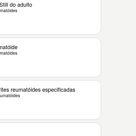
ill do adulto
umatóides
matóide
umatóides
ites reumatóides especificadas
eumatóides