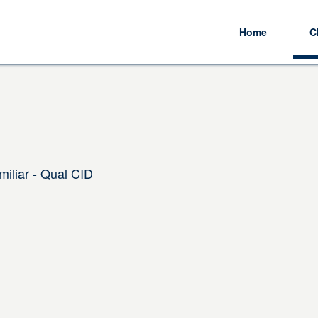
Home
C
iliar - Qual CID