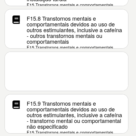
F15 Transtornos mentais e comportamentais
devidos ao uso de outros estimulantes, inclusive
a cafeína
F15.8 Transtornos mentais e
comportamentais devidos ao uso de
outros estimulantes, inclusive a cafeína
- outros transtornos mentais ou
comportamentais
F15 Transtornos mentais e comportamentais
devidos ao uso de outros estimulantes, inclusive
a cafeína
F15.9 Transtornos mentais e
comportamentais devidos ao uso de
outros estimulantes, inclusive a cafeína
- transtorno mental ou comportamental
não especificado
F15 Transtornos mentais e comportamentais