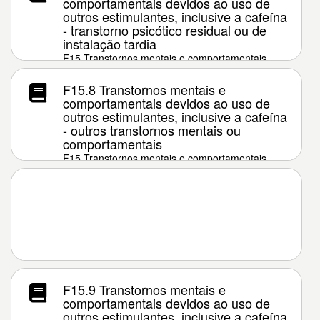
comportamentais devidos ao uso de
outros estimulantes, inclusive a cafeína
- transtorno psicótico residual ou de
instalação tardia
F15 Transtornos mentais e comportamentais
devidos ao uso de outros estimulantes, inclusive
a cafeína
F15.8 Transtornos mentais e
comportamentais devidos ao uso de
outros estimulantes, inclusive a cafeína
- outros transtornos mentais ou
comportamentais
F15 Transtornos mentais e comportamentais
devidos ao uso de outros estimulantes, inclusive
a cafeína
F15.9 Transtornos mentais e
comportamentais devidos ao uso de
outros estimulantes, inclusive a cafeína