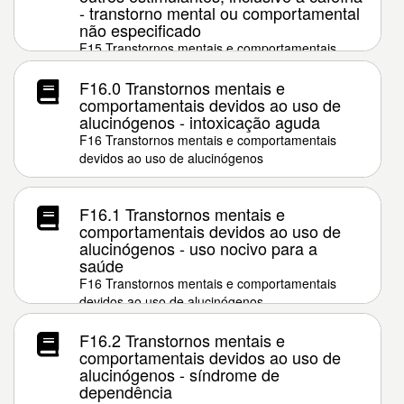
- transtorno mental ou comportamental
não especificado
F15 Transtornos mentais e comportamentais
devidos ao uso de outros estimulantes, inclusive
a cafeína
F16.0 Transtornos mentais e
comportamentais devidos ao uso de
alucinógenos - intoxicação aguda
F16 Transtornos mentais e comportamentais
devidos ao uso de alucinógenos
F16.1 Transtornos mentais e
comportamentais devidos ao uso de
alucinógenos - uso nocivo para a
saúde
F16 Transtornos mentais e comportamentais
devidos ao uso de alucinógenos
F16.2 Transtornos mentais e
comportamentais devidos ao uso de
alucinógenos - síndrome de
dependência