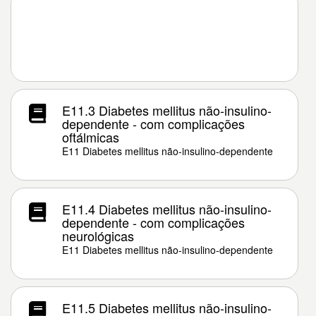
E11.3 Diabetes mellitus não-insulino-
dependente - com complicações
oftálmicas
E11 Diabetes mellitus não-insulino-dependente
E11.4 Diabetes mellitus não-insulino-
dependente - com complicações
neurológicas
E11 Diabetes mellitus não-insulino-dependente
E11.5 Diabetes mellitus não-insulino-