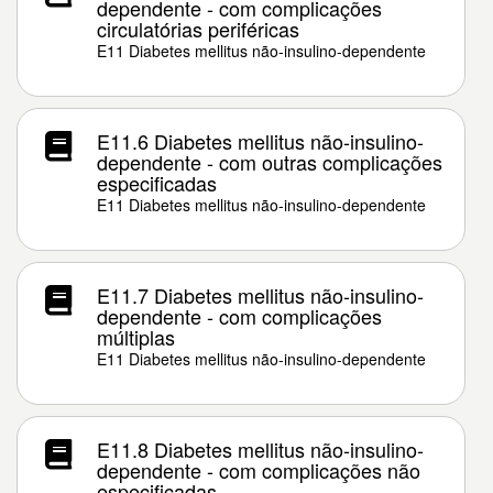
dependente - com complicações
circulatórias periféricas
E11 Diabetes mellitus não-insulino-dependente
E11.6 Diabetes mellitus não-insulino-
dependente - com outras complicações
especificadas
E11 Diabetes mellitus não-insulino-dependente
E11.7 Diabetes mellitus não-insulino-
dependente - com complicações
múltiplas
E11 Diabetes mellitus não-insulino-dependente
E11.8 Diabetes mellitus não-insulino-
dependente - com complicações não
especificadas