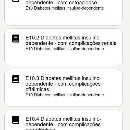
dependente - com cetoacidose
E10 Diabetes mellitus insulino-dependente
E10.2 Diabetes mellitus insulino-
dependente - com complicações renais
E10 Diabetes mellitus insulino-dependente
E10.3 Diabetes mellitus insulino-
dependente - com complicações
oftálmicas
E10 Diabetes mellitus insulino-dependente
E10.4 Diabetes mellitus insulino-
dependente - com complicações
neurológicas