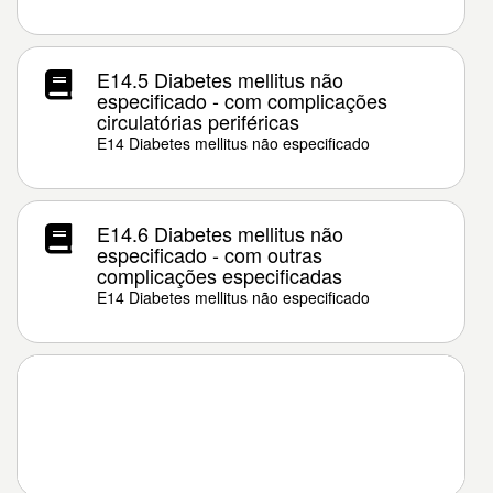
E14.5 Diabetes mellitus não
especificado - com complicações
circulatórias periféricas
E14 Diabetes mellitus não especificado
E14.6 Diabetes mellitus não
especificado - com outras
complicações especificadas
E14 Diabetes mellitus não especificado