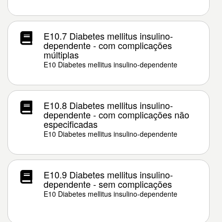
E10.7 Diabetes mellitus insulino-
dependente - com complicações
múltiplas
E10 Diabetes mellitus insulino-dependente
E10.8 Diabetes mellitus insulino-
dependente - com complicações não
especificadas
E10 Diabetes mellitus insulino-dependente
E10.9 Diabetes mellitus insulino-
dependente - sem complicações
E10 Diabetes mellitus insulino-dependente