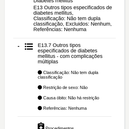
Diabetes mellitus
E13 Outros tipos especificados de
diabetes mellitus,
Classificação: Não tem dupla
classificação, Excluidos: Nenhum,
Referências: Nenhuma
E13.7 Outros tipos
-
especificados de diabetes
mellitus - com complicações
múltiplas
Classificação: Não tem dupla
classificação
Restrição de sexo: Não
Causa óbito: Não há restrição
Referências: Nenhuma
Procedimentos