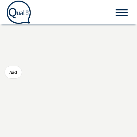
Home
CID-10
/cid
Procedimentos
O que é CID?
Fale conosco