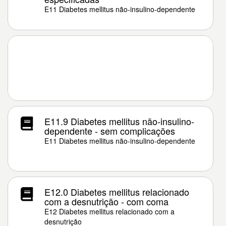
E11 Diabetes mellitus não-insulino-dependente
E11.9 Diabetes mellitus não-insulino-
dependente - sem complicações
E11 Diabetes mellitus não-insulino-dependente
E12.0 Diabetes mellitus relacionado
com a desnutrição - com coma
E12 Diabetes mellitus relacionado com a
desnutrição