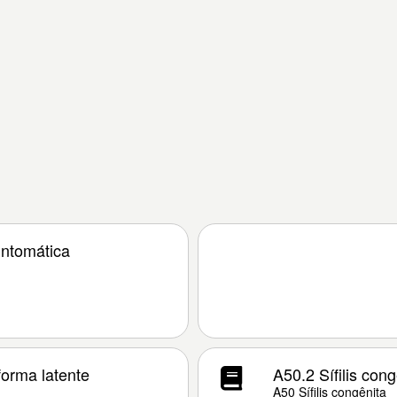
intomática
forma latente
A50.2 Sífilis con
A50 Sífilis congênita