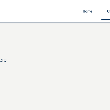
Home
C
 CID