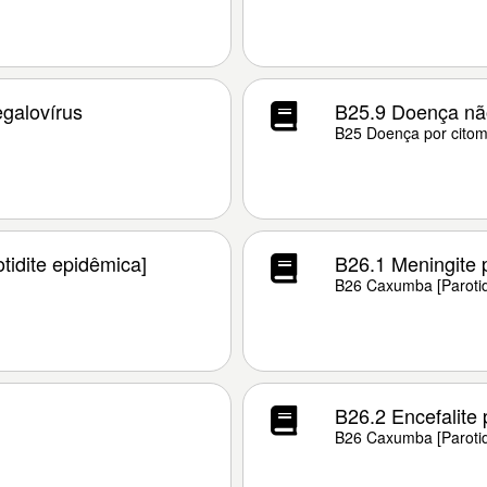
galovírus
B25.9 Doença não
B25 Doença por citom
tidite epidêmica]
B26.1 Meningite 
B26 Caxumba [Parotid
B26.2 Encefalite 
B26 Caxumba [Parotid