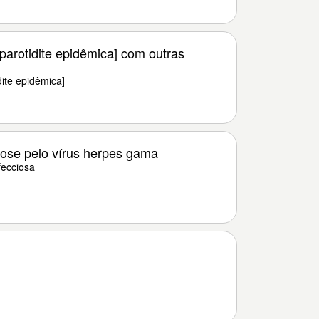
arotidite epidêmica] com outras
ite epidêmica]
ose pelo vírus herpes gama
ecciosa