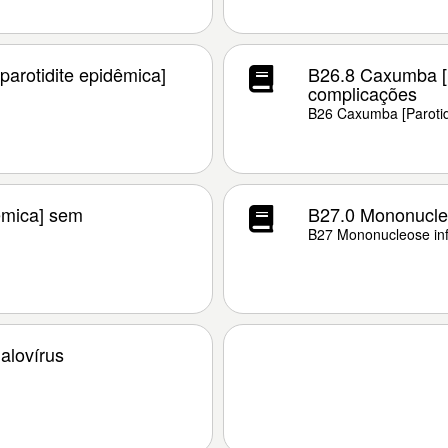
parotidite epidêmica]
B26.8 Caxumba [p
complicações
B26 Caxumba [Parotid
êmica] sem
B27.0 Mononucle
B27 Mononucleose inf
alovírus