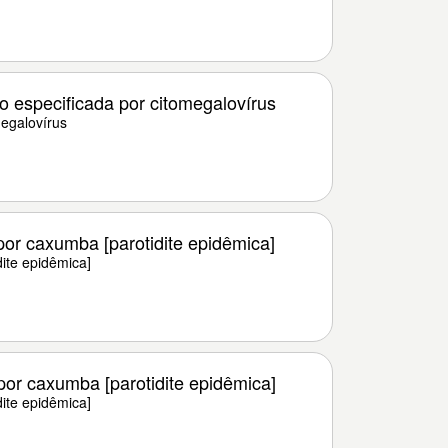
 especificada por citomegalovírus
egalovírus
por caxumba [parotidite epidêmica]
ite epidêmica]
por caxumba [parotidite epidêmica]
ite epidêmica]