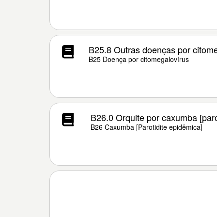
B25.8 Outras doenças por citome
B25 Doença por citomegalovírus
B26.0 Orquite por caxumba [paro
B26 Caxumba [Parotidite epidêmica]