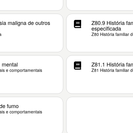
asia maligna de outros
Z80.9 História fa
especificada
a
Z80 História familiar 
o mental
Z81.1 História fa
tais e comportamentais
Z81 História familiar
 de fumo
tais e comportamentais