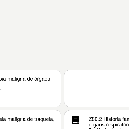
asia maligna de órgãos
a
sia maligna de traquéia,
Z80.2 História fa
órgãos respiratóri