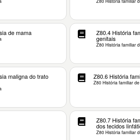
a
Z80 História familiar 
lasia de mama
Z80.4 História fa
genitais
a
Z80 História familiar 
sia maligna do trato
Z80.6 História fam
Z80 História familiar d
a
Z80.7 História fa
dos tecidos linfá
Z80 História familiar 