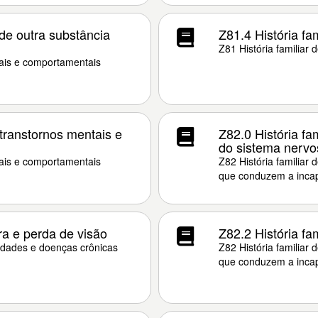
 de outra substância
Z81.4 História fa
Z81 História familiar
tais e comportamentais
 transtornos mentais e
Z82.0 História fa
do sistema nervo
tais e comportamentais
Z82 História familiar
que conduzem a inca
ira e perda de visão
Z82.2 História fa
cidades e doenças crônicas
Z82 História familiar
que conduzem a inca