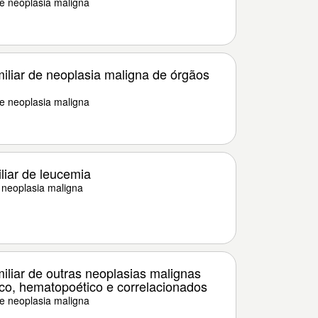
de neoplasia maligna
miliar de neoplasia maligna de órgãos
de neoplasia maligna
iliar de leucemia
e neoplasia maligna
miliar de outras neoplasias malignas
tico, hematopoético e correlacionados
de neoplasia maligna