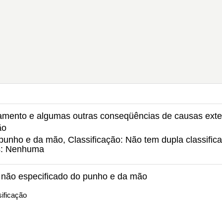
amento e algumas outras conseqüências de causas ext
ão
punho e da mão, Classificação: Não tem dupla classific
s: Nenhuma
l não especificado do punho e da mão
ificação