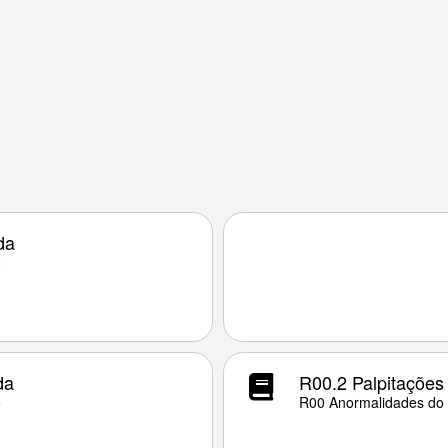
da
o
da
R00.2 Palpitações
o
R00 Anormalidades do 