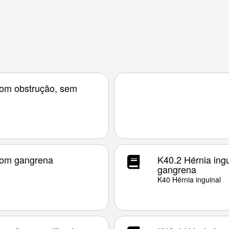
 com obstrução, sem
 com gangrena
K40.2 Hérnia ingu
gangrena
K40 Hérnia inguinal