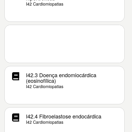
I42 Cardiomiopatias
I42.3 Doença endomiocárdica
(eosinofílica)
I42 Cardiomiopatias
I42.4 Fibroelastose endocárdica
I42 Cardiomiopatias