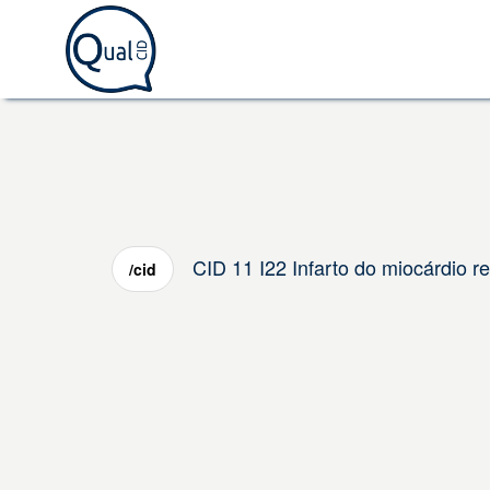
CID 11 I22 Infarto do miocárdio re
/cid