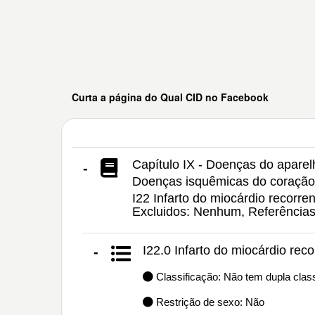
Curta a página do Qual CID no Facebook
Capítulo IX - Doenças do aparelh
-
Doenças isquêmicas do coração
I22 Infarto do miocárdio recorre
Excluidos: Nenhum, Referência
I22.0 Infarto do miocárdio rec
-
Classificação: Não tem dupla class
Restrição de sexo: Não