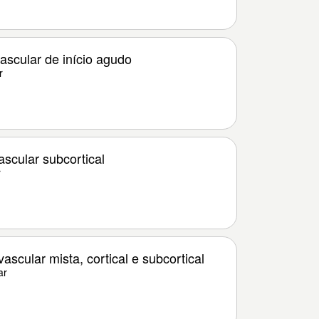
scular de início agudo
r
scular subcortical
r
scular mista, cortical e subcortical
ar