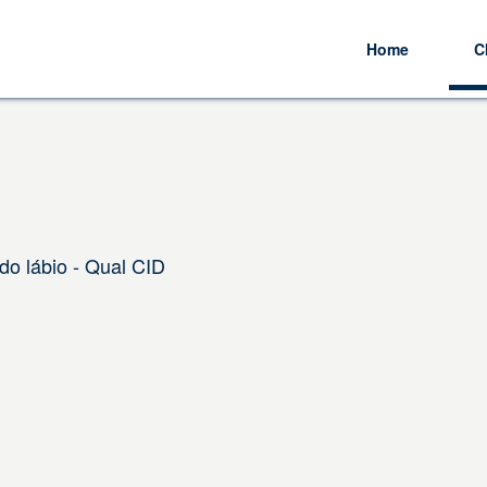
Home
C
o lábio - Qual CID