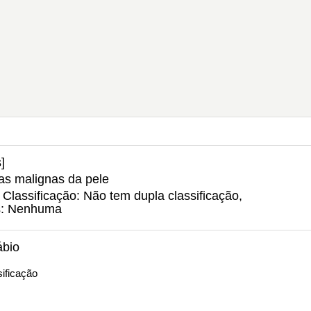
]
as malignas da pele
lassificação: Não tem dupla classificação,
s: Nenhuma
ábio
ificação