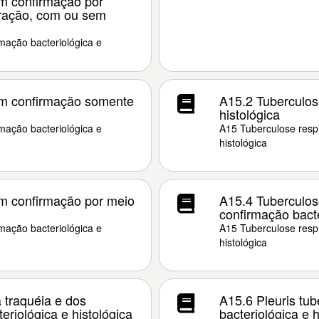
m confirmação por
ração, com ou sem
mação bacteriológica e
om confirmação somente
A15.2 Tuberculos
histológica
mação bacteriológica e
A15 Tuberculose respi
histológica
m confirmação por meio
A15.4 Tuberculose
confirmação bacte
mação bacteriológica e
A15 Tuberculose respi
histológica
 traquéia e dos
A15.6 Pleuris tu
riológica e histológica
bacteriológica e h