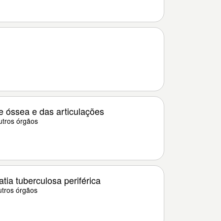
e óssea e das articulações
utros órgãos
tia tuberculosa periférica
utros órgãos