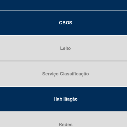
CBOS
o
oral do esôfago e do estomago
Leito
rtes e de partes mal definidas do aparelho digestivo
efalografia
certo ou desconhecido da cavidade oral e dos orgãos digestiv
Serviço Classificação
logista
gico
preventiva e social
 parte
Habilitação
a Intervencionista
a
ta
não especificada
Redes