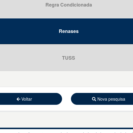
Regra Condicionada
icada
il tipo I [Werdnig-Hoffman]
inais hereditárias
Renases
a
clínico
pinais e síndromes musculares correlatas
ta pediátrico
TUSS
specificada
e Próteses em Caráter Ambulatorial
o classificadas em outra parte
 especificadas do sistema nervoso
sta
ma nervoso, não especificada
e comunidade
Voltar
Nova pesquisa
tema nervoso central, não especificada
sta
sta
e sensorial