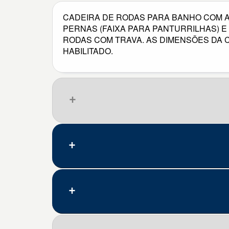
CADEIRA DE RODAS PARA BANHO COM AS
PERNAS (FAIXA PARA PANTURRILHAS) 
RODAS COM TRAVA. AS DIMENSÕES DA 
HABILITADO.
Que pena, nenhum resultado.
Código
Doença/problema
B22.0
Doença pelo HIV resultando e
C72.0
Neoplasia maligna da medula 