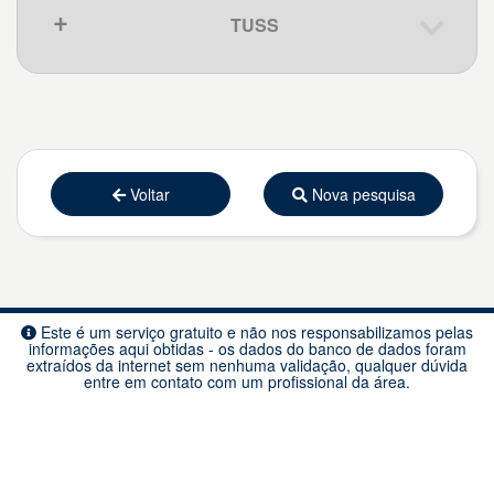
225122
Médico cancerologista pediátrico
FINANCEIRA
TUSS
Código
Descrição
225124
Médico pediatra
CONDICIONA O TIPO DE
160
Cirurgia do Sistema Nervoso Central
FINANCIAMENTO EM FAEC
225125
Médico clínico
e Periférico, Relacionada ao
Tratamento Neurocirúrgico da Dor
225127
Médico pneumologista
Que pena, nenhum resultado.
Funcional
225130
Médico de família e comunidade
225133
Médico psiquiatra
Voltar
Nova pesquisa
225135
Médico dermatologista
225136
Médico reumatologista
225139
Médico sanitarista
Este é um serviço gratuito e não nos responsabilizamos pelas
225140
Médico do trabalho
informações aqui obtidas - os dados do banco de dados foram
extraídos da internet sem nenhuma validação, qualquer dúvida
225142
Médico da estratégia de saúde da
entre em contato com um profissional da área.
família
225145
Médico em medicina de tráfego
225148
Médico anatomopatologista