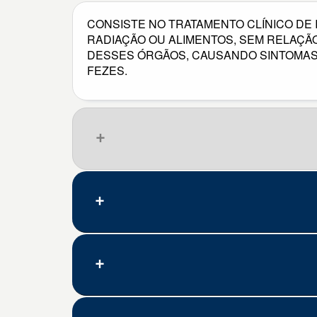
CONSISTE NO TRATAMENTO CLÍNICO DE
RADIAÇÃO OU ALIMENTOS, SEM RELAÇÃ
DESSES ÓRGÃOS, CAUSANDO SINTOMAS 
FEZES.
Que pena, nenhum resultado.
Código
Doença/problema
K50.0
Doença de crohn do inte
K50.1
Doença de crohn do inte