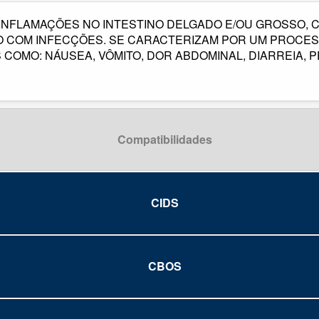
 INFLAMAÇÕES NO INTESTINO DELGADO E/OU GROSSO, 
O COM INFECÇÕES. SE CARACTERIZAM POR UM PROCESS
COMO: NÁUSEA, VÔMITO, DOR ABDOMINAL, DIARREIA,
Compatibilidades
CIDS
CBOS
stino delgado
stino grosso