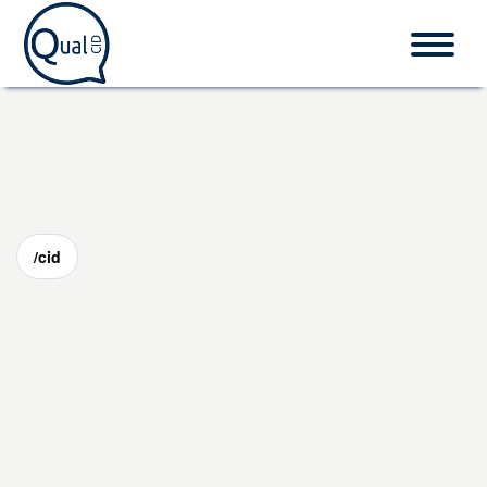
Home
CID-10
/cid
Procedimentos
O que é CID?
Fale conosco