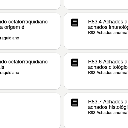
do cefalorraquidiano -
R83.4 Achados an
ja origem é
achados imunoló
R83 Achados anormais
rraquidiano
do cefalorraquidiano -
R83.6 Achados an
is
achados citológi
rraquidiano
R83 Achados anormais
R83.7 Achados an
achados histológ
R83 Achados anormais