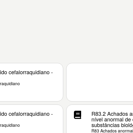
do cefalorraquidiano -
rraquidiano
do cefalorraquidiano -
R83.2 Achados an
nível anormal de
substâncias bioló
rraquidiano
R83 Achados anormais