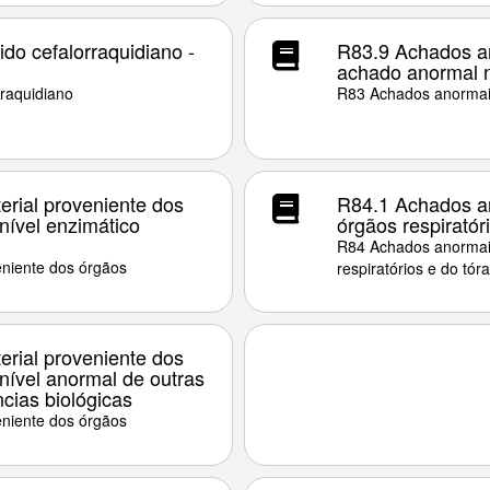
do cefalorraquidiano -
R83.9 Achados an
achado anormal n
rraquidiano
R83 Achados anormais
rial proveniente dos
R84.1 Achados an
 nível enzimático
órgãos respiratór
R84 Achados anormais
niente dos órgãos
respiratórios e do tór
rial proveniente dos
 nível anormal de outras
cias biológicas
niente dos órgãos