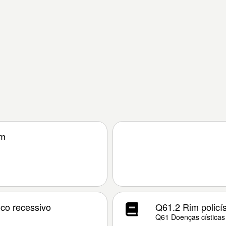
im
ico recessivo
Q61.2 Rim policí
Q61 Doenças císticas