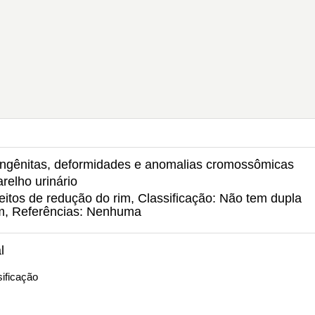
ongênitas, deformidades e anomalias cromossômicas
relho urinário
eitos de redução do rim, Classificação: Não tem dupla
um, Referências: Nenhuma
l
ificação