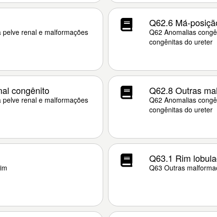
Q62.6 Má-posição
a pelve renal e malformações
Q62 Anomalias congên
congênitas do ureter
nal congênito
Q62.8 Outras mal
a pelve renal e malformações
Q62 Anomalias congên
congênitas do ureter
Q63.1 Rim lobula
rim
Q63 Outras malformaç