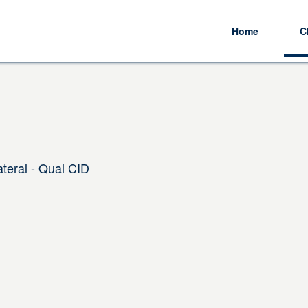
Home
C
ateral - Qual CID