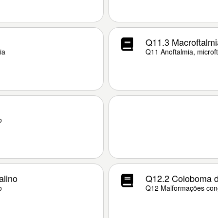
Q11.3 Macroftalmi
ia
Q11 Anoftalmia, microf
o
alino
Q12.2 Coloboma do
o
Q12 Malformações congê