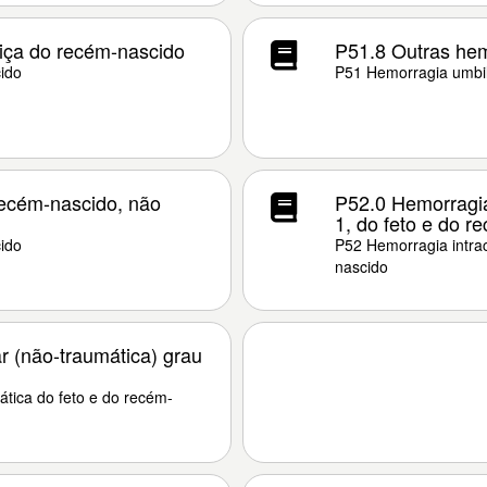
iça do recém-nascido
P51.8 Outras hem
ido
P51 Hemorragia umbil
recém-nascido, não
P52.0 Hemorragia 
1, do feto e do r
ido
P52 Hemorragia intrac
nascido
r (não-traumática) grau
tica do feto e do recém-