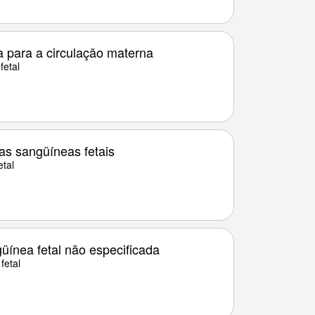
 para a circulação materna
fetal
as sangüíneas fetais
tal
üínea fetal não especificada
fetal