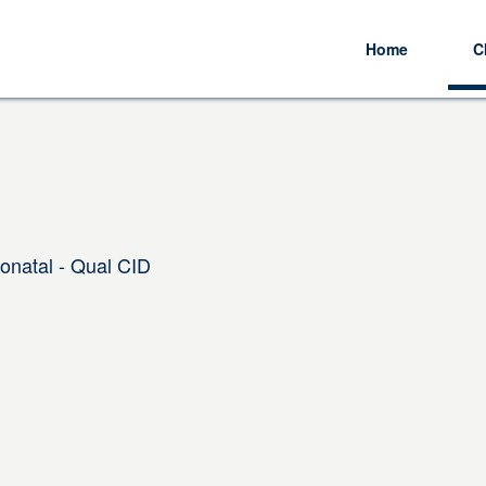
Home
C
onatal - Qual CID