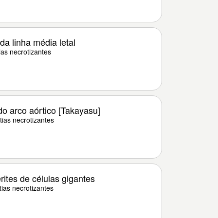
a linha média letal
as necrotizantes
o arco aórtico [Takayasu]
ias necrotizantes
rites de células gigantes
ias necrotizantes