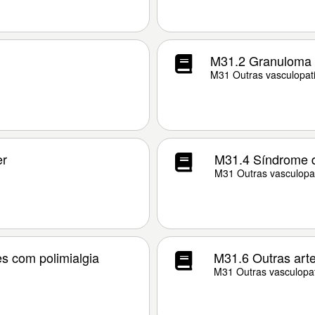
M31.2 Granuloma d
M31 Outras vasculopati
er
M31.4 Síndrome d
M31 Outras vasculopat
es com polimialgia
M31.6 Outras arte
M31 Outras vasculopat