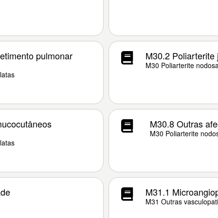
metimento pulmonar
M30.2 Poliarterite 
M30 Poliarterite nodosa
latas
mucocutâneos
M30.8 Outras afe
M30 Poliarterite nodo
latas
ade
M31.1 Microangiop
M31 Outras vasculopati