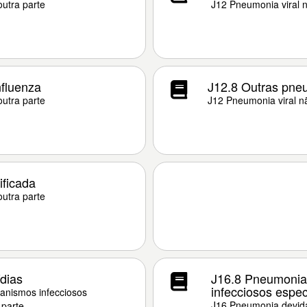
outra parte
J12 Pneumonia viral n
fluenza
J12.8 Outras pneu
outra parte
J12 Pneumonia viral nã
ificada
outra parte
dias
J16.8 Pneumonia 
infecciosos espec
anismos infecciosos
J16 Pneumonia devida
 parte