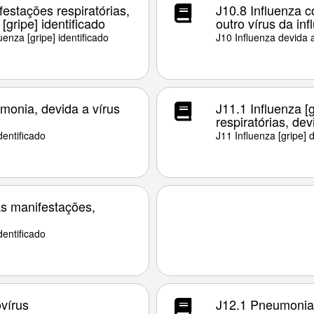
estações respiratórias,
J10.8 Influenza 
[gripe] identificado
outro vírus da inf
uenza [gripe] identificado
J10 Influenza devida a
monia, devida a vírus
J11.1 Influenza [
respiratórias, dev
dentificado
J11 Influenza [gripe] 
as manifestações,
dentificado
vírus
J12.1 Pneumonia d