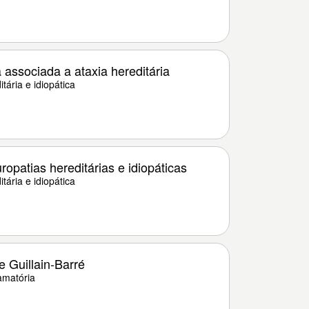
associada a ataxia hereditária
tária e idiopática
opatias hereditárias e idiopáticas
tária e idiopática
 Guillain-Barré
amatória