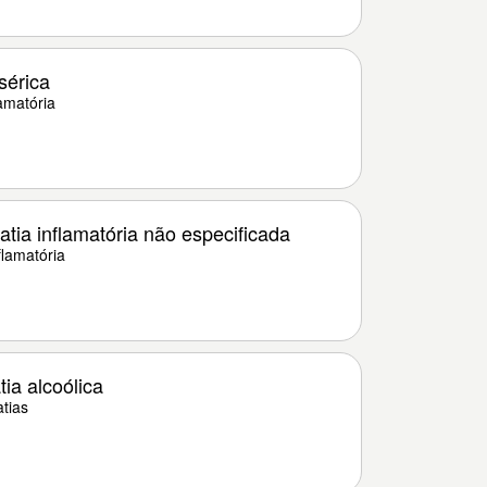
sérica
amatória
tia inflamatória não especificada
flamatória
ia alcoólica
tias