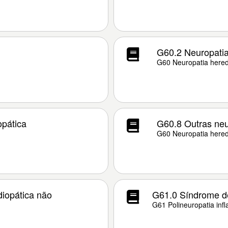
G60.2 Neuropatia 
G60 Neuropatia heredi
opática
G60.8 Outras neur
G60 Neuropatia heredi
diopática não
G61.0 Síndrome de
G61 Polineuropatia infl