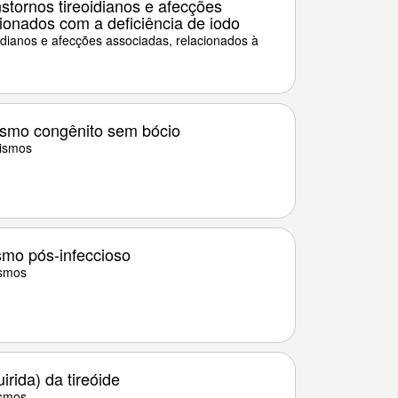
stornos tireoidianos e afecções
ionados com a deficiência de iodo
idianos e afecções associadas, relacionados à
dismo congênito sem bócio
dismos
smo pós-infeccioso
ismos
irida) da tireóide
ismos