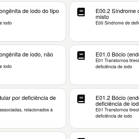
ongênita de iodo do tipo
E00.2 Síndrome da
misto
e iodo
E00 Síndrome de defic
ongênita de iodo, não
E01.0 Bócio (endê
E01 Transtornos tireo
e iodo
deficiência de iodo
ular por deficiência de
E01.2 Bócio (end
deficiência de io
 associadas, relacionados à
E01 Transtornos tireo
deficiência de iodo