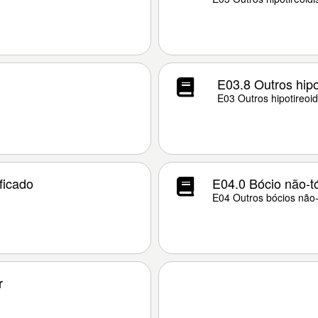
E03.8 Outros hipo
E03 Outros hipotireoi
ficado
E04.0 Bócio não-tó
E04 Outros bócios não-
r