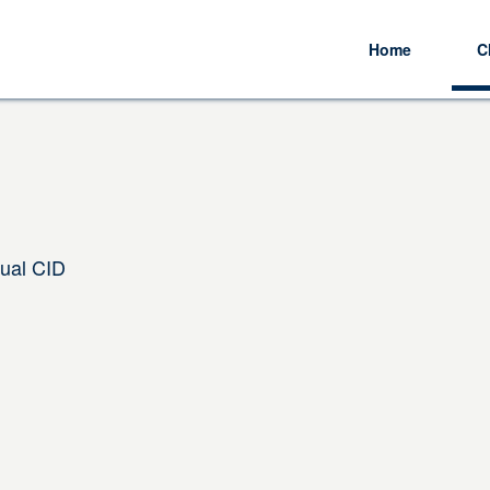
Home
C
Qual CID