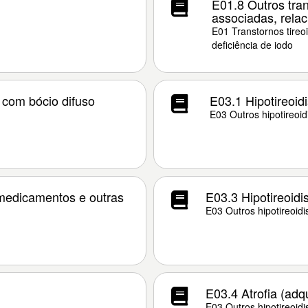
E01.8 Outros tran
associadas, relac
E01 Transtornos tireo
deficiência de iodo
 com bócio difuso
E03.1 Hipotireoi
E03 Outros hipotireoi
 medicamentos e outras
E03.3 Hipotireoidi
E03 Outros hipotireoid
E03.4 Atrofia (adqu
E03 Outros hipotireoid