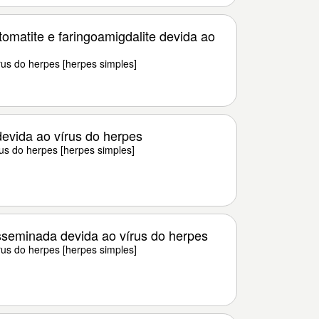
omatite e faringoamigdalite devida ao
rus do herpes [herpes simples]
devida ao vírus do herpes
us do herpes [herpes simples]
seminada devida ao vírus do herpes
rus do herpes [herpes simples]