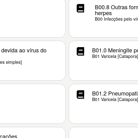
B00.8 Outras for
herpes
B00 Infecções pelo ví
 devida ao vírus do
B01.0 Meningite po
B01 Varicela [Catapora
es simples]
B01.2 Pneumopatia
B01 Varicela [Catapora
icações