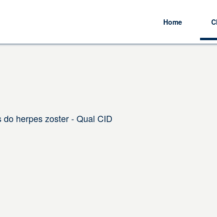
Home
C
s do herpes zoster - Qual CID