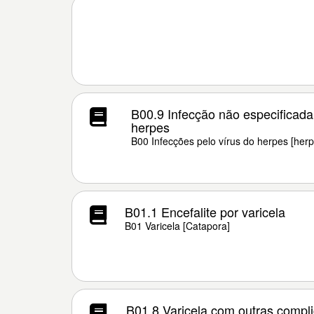
B00.9 Infecção não especificada
herpes
B00 Infecções pelo vírus do herpes [herp
B01.1 Encefalite por varicela
B01 Varicela [Catapora]
B01.8 Varicela com outras compl