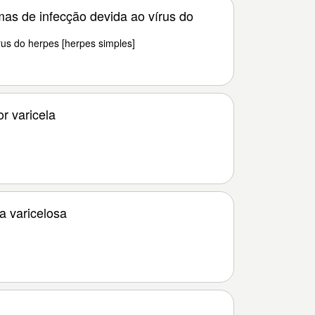
mas de infecção devida ao vírus do
rus do herpes [herpes simples]
r varicela
]
 varicelosa
]